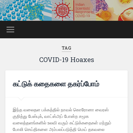
TAG
COVID-19 Hoaxes
கட்டுக் கதைகளை தகர்ப்போம்
இந்த வலைதள பக்கத்தில் நாவல் கொரோனா வைரஸ்
குறித்து பேஸ்புக், வாட்ஸ்அப் போன்ற சமூக
வலைத்தளங்களில் உலவி வரும் கட்டுக்கதைகள் மற்றும்
போலி செய்திகளை அம்பலப்படுத்தி மெய் தகவலை