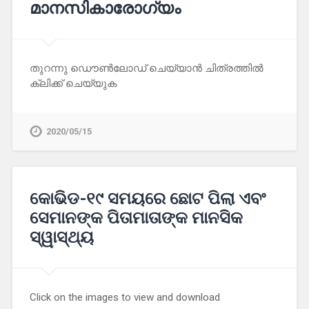
മാനസികാരോഗ്യം
തുറന്നു ഡൌൺലോഡ് ചെയ്യാൻ ചിത്രത്തിൽ
ക്ലിക്ക് ചെയ്യുക
2020/05/15
କୋଭିଡ-୧୯ ସମୟରେ ଛୋଟ ପିଲା ଏବଂ
ସେମାନଙ୍କ ପିତାମାତାଙ୍କ ମାନସିକ
ସ୍ୱାସ୍ଥ୍ୟ
Click on the images to view and download