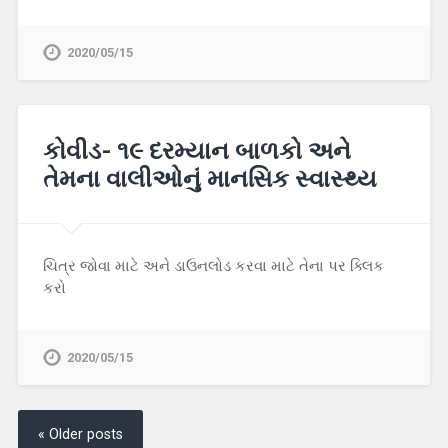
2020/05/15
કોવીડ- ૧૯ દરમ્યાન બાળકો અને
તેમના વાલીઓનું માનસિક સ્વાસ્થ્ય
ચિત્ર જોવા માટે અને ડાઉનલોડ કરવા માટે તેના પર ક્લિક
કરો
2020/05/15
« Older posts