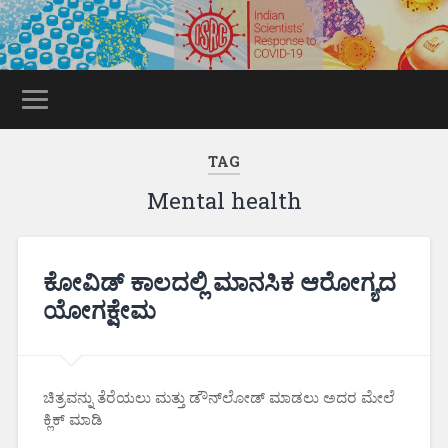
TAG
Mental health
ಕೋವಿಡ್ ಕಾಲದಲ್ಲಿ ಮಾನಸಿಕ ಆರೋಗ್ಯದ
ಯೋಗಕ್ಷೇಮ
ಚಿತ್ರವನ್ನು ತೆರೆಯಲು ಮತ್ತು ಡೌನ್‌ಲೋಡ್ ಮಾಡಲು ಅದರ ಮೇಲೆ
ಕ್ಲಿಕ್ ಮಾಡಿ