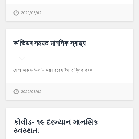
2020/06/02
ক’ভিডৰ সময়ত মানসিক স্বাস্থ্য
খোলা আৰু ডাউনল’ড কৰাৰ বাবে ছবিখনত ক্লিক কৰক
2020/06/02
કોવીડ- ૧૯ દરમ્યાન માનસિક
સ્વસ્થતા