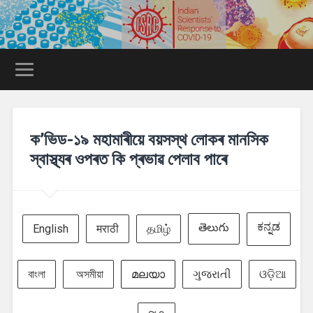
ক’ভিড-১৯ মহামাৰীয়ে বয়সস্থ লোকৰ মানসিক
স্বাস্থ্যৰ ওপৰত কি প্ৰভাৱ পেলাব পাৰে
ಕನ್ನಡ
తెలుగు
English
मराठी
தமிழ்
বাংলা
অসমীয়া
മലയാ
ગુજરાતી
ଓଡ଼ିଆ