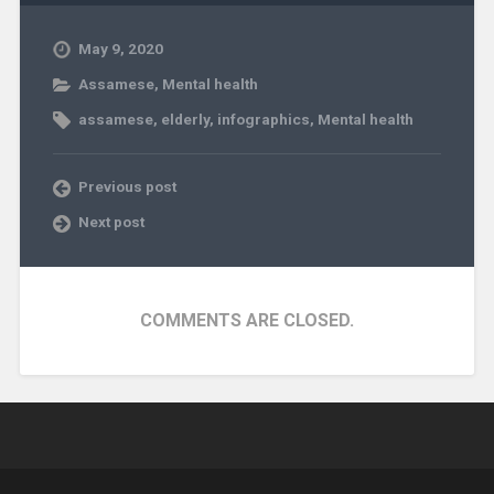
May 9, 2020
Assamese
,
Mental health
assamese
,
elderly
,
infographics
,
Mental health
Previous post
Next post
COMMENTS ARE CLOSED.